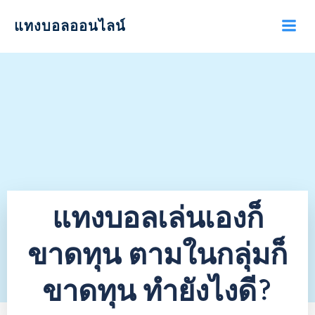
แทงบอลออนไลน์
แทงบอลเล่นเองก็
ขาดทุน ตามในกลุ่มก็
ขาดทุน ทำยังไงดี?