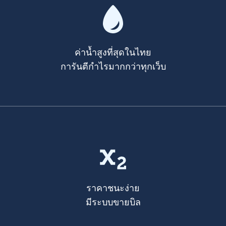
ค่าน้ำสูงที่สุดในไทย
การันตีกำไรมากกว่าทุกเว็บ
ราคาชนะง่าย
มีระบบขายบิล