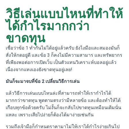
วิธีเล่นแบบไหนที่ทำให้
ได้กำไรมากกว่า
ขาดทุน
เชื่อว่าข้อ 1 ทำกันไม่ได้อยู่แล้วครับ ยังไงมือและสมองมันก็
สั่งให้กดอยู่ดี และข้อ 3 ก็คงไม่มีความสามาร และทรัพยากร
ที่เพียงพอต่อการเปิดเว็บ เป็นตัวแทนวิเคราะห์บอลอยู่แล้ว
เนื่องจากแทงเองยังขาดทุนอยู่เลย!
มันก็จะมาจบที่ข้อ 2 เปลี่ยนวิธีการเล่น
แล้ววิธีการเล่นแบบไหนล่ะที่สามารถทำให้เรากำไรได้
มากกว่าขาดทุน พูดตามตรงว่ามีหลายข้อ และต้องทำให้ได้
เกือบทุกข้อด้วยครับ ไม่งั้นก็จะกลับไปขาดทุนเหมือนเดิมนั่น
แหละ เพราะเสียไปง่ายก็ต้องได้มาง่ายเช่นกัน
รวมถึงเจ้ามือก็กำหนดราคามาไม่ให้เราได้กำไรง่ายเกินไป