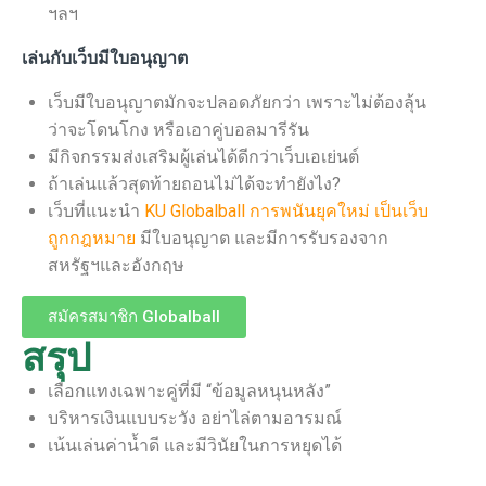
ฯลฯ
เล่นกับเว็บมีใบอนุญาต
เว็บมีใบอนุญาตมักจะปลอดภัยกว่า เพราะไม่ต้องลุ้น
ว่าจะโดนโกง หรือเอาคู่บอลมารีรัน
มีกิจกรรมส่งเสริมผู้เล่นได้ดีกว่าเว็บเอเย่นต์
ถ้าเล่นแล้วสุดท้ายถอนไม่ได้จะทำยังไง?
เว็บที่แนะนำ
KU Globalball การพนันยุคใหม่ เป็นเว็บ
ถูกกฎหมาย
มีใบอนุญาต และมีการรับรองจาก
สหรัฐฯและอังกฤษ
สมัครสมาชิก Globalball
สรุป
เลือกแทงเฉพาะคู่ที่มี “ข้อมูลหนุนหลัง”
บริหารเงินแบบระวัง อย่าไล่ตามอารมณ์
เน้นเล่นค่าน้ำดี และมีวินัยในการหยุดได้