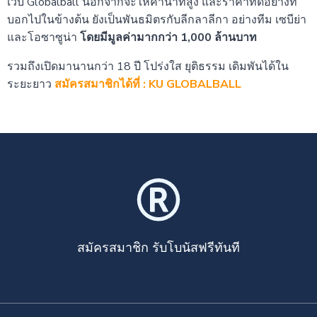
เว็บ Globalball นอกจากจะให้ค่าน้ำที่สูง และราคาที่ดีอย่างที่
บอกไปในข้างต้น ยังเป็นพันธมิตรกับลีกลาลีกา อย่างทีม เซบีย่า
และโอซาซูน่า
โดยมีมูลค่ามากกว่า 1,000 ล้านบาท
รวมถึงเปิดมานานกว่า 18 ปี โปร่งใส ยุติธรรม เดิมพันได้ใน
ระยะยาว
สมัครสมาชิกได้ที่ : KU GLOBALBALL
สมัครสมาชิก รับโบนัสฟรีทันที