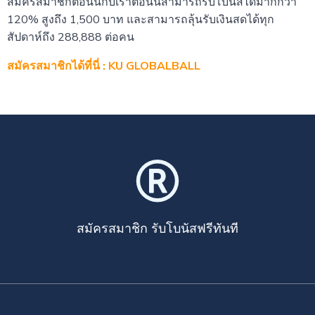
สมัครสมาชิกตอนนี้กับเราตอนนี้สามารถรับโบนัสได้มากกว่า
120% สูงถึง 1,500 บาท และสามารถลุ้นรับเงินสดได้ทุก
สัปดาห์ถึง 288,888 ต่อคน
สมัครสมาชิกได้ที่นี่ : KU GLOBALBALL
สมัครสมาชิก รับโบนัสฟรีทันที